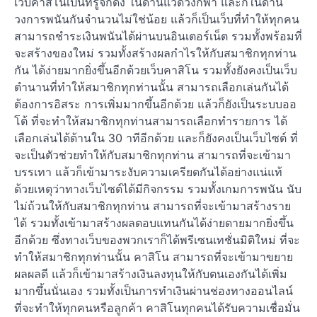
เว็บคาสิโนเป็นที่รู้จักดัง ในด้านแวดวงกีฬา และก็ในด้าน
วงการพนันกันจำนวนไม่ใช่น้อย แล้วก็เป็นเว็บที่ทำให้ทุกคน
สามารถชำระเงินพนันได้ผ่านบนอินเตอร์เน็ต รวมทั้งพร้อมที่
จะสร้างของใหม่ รวมทั้งสร้างผลกำไรให้กับสมาชิกทุกท่าน
กัน ได้ง่ายมากยิ่งขึ้นอีกด้วยเว็บคาสิโน รวมทั้งยังคงเป็นเว็บ
ตำนานที่ทำให้สมาชิกทุกท่านนั้น สามารถเลือกเล่นกันได้
ต้องการอิสระ การเพิ่มมากขึ้นอีกด้วย แล้วก็ยังเป็นระบบออ
โต้ ที่จะทำให้สมาชิกทุกท่านสามารถเลือกทำรายการ ได้
เลือกเล่นได้ด้านใน 30 าทีอีกด้วย และก็ยังคงเป็นเว็บไซต์ ที่
จะเป็นตัวช่วยทำให้กับสมาชิกทุกท่าน สามารถที่จะเข้ามา
บรรเทา แล้วก็เข้ามาระงับความเครียดกันได้อย่างแน่แท้
ด้วยเหตุว่าทางเว็บไซต์ได้มีกิจกรรม รวมทั้งเกมการพนัน นับ
ไม่ถ้วนให้กับสมาชิกทุกท่าน สามารถที่จะเข้ามาสร้างราย
ได้ รวมทั้งเข้ามาสร้างผลตอบแทนกันได้ง่ายดายมากยิ่งขึ้น
อีกด้วย ซึ่งทางเว็บของพวกเราก็ได้พรีเซนเทชั่นมิติใหม่ ที่จะ
ทำให้สมาชิกทุกท่านนั้น คาสิโน สามารถที่จะเข้ามาขยาย
ผลผลดี แล้วก็เข้ามาสร้างเงินลงทุนให้กับตนเองกันได้เพิ่ม
มากขึ้นนั่นเอง รวมทั้งเป็นการทำเงินผ่านช่องทางออนไลน์
ที่จะทำให้ทุกคนหรือลูกค้า คาสิโนทุกคนได้รับความเชื่อมั่น