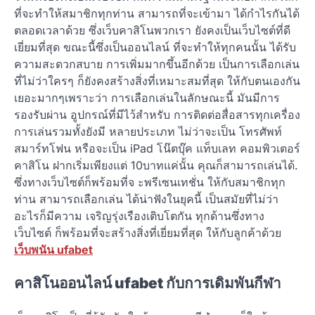
ที่จะทำให้สมาชิกทุกท่าน สามารถที่จะเข้ามา ได้กำไรกันได้
ตลอดเวลาด้วย ซึ่งเว็บคาสิโนพวกเรา ยังคงเป็นเว็บไซต์ที่ดี
เยี่ยมที่สุด ขณะนี้ซึ่งเป็นออนไลน์ ที่จะทำให้ทุกคนนั้น ได้รับ
ความสะดวกสบาย การเพิ่มมากขึ้นอีกด้วย เป็นการเลือกเล่น
ที่ไม่ว่าใครๆ ก็ยังคงสร้างสิ่งที่เหมาะสมที่สุด ให้กับตนเองกัน
เยอะมากๆเพราะว่า การเลือกเล่นในลักษณะนี้ มันมีการ
รองรับผ่าน อูปกรณ์ที่มีไว้สำหรับ การติดต่อสื่อสารทุกเครื่อง
การเล่นรวมทั้งยังมี หลายประเภท ไม่ว่าจะเป็น โทรศัพท์
สมาร์ทโฟน หรือจะเป็น iPad โน๊ตบุ๊ค แท็บเลท คอมพิวเตอร์
คาสิโน ฝากเริ่มเพียงแต่ 10บาทแค่นั้น คุณก็สามารถเล่นได้.
ซึ่งทางเว็บไซต์ก็พร้อมที่จ ะพรีเซนเทชั่น ให้กับสมาชิกทุก
ท่าน สามารถเลือกเล่น ได้น่าฟังในยุคนี้ เป็นสมัยที่ไม่ว่า
อะไรก็มีความ เจริญรุ่งเรืองเติบโตกัน ทุกด้านซึ่งทาง
เว็บไซต์ ก็พร้อมที่จะสร้างสิ่งที่เยี่ยมที่สุด ให้กับลูกค้าด้วย
เว็บพนัน ufabet
คาสิโนออนไลน์ ufabet กับการเดิมพันกีฬา