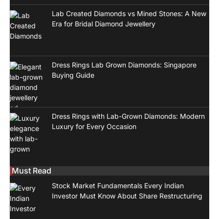
Lab Created Diamonds vs Mined Stones: A New
Era for Bridal Diamond Jewellery
Dress Rings Lab Grown Diamonds: Singapore
Buying Guide
Dress Rings with Lab-Grown Diamonds: Modern
Luxury for Every Occasion
Must Read
Stock Market Fundamentals Every Indian
Investor Must Know About Share Restructuring