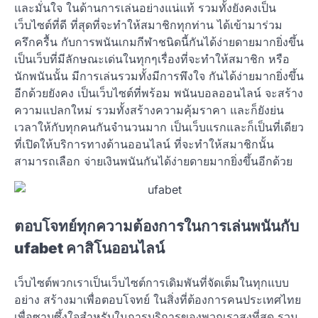
และมั่นใจ ในด้านการเล่นอย่างแน่แท้ รวมทั้งยังคงเป็น
เว็บไซต์ที่ดี ที่สุดที่จะทำให้สมาชิกทุกท่าน ได้เข้ามาร่วม
ครึกครื้น กับการพนันเกมกีฬาชนิดนี้กันได้ง่ายดายมากยิ่งขึ้น
เป็นเว็บที่มีลักษณะเด่นในทุกๆเรื่องที่จะทำให้สมาชิก หรือ
นักพนันนั้น มีการเล่นรวมทั้งมีการพึงใจ กันได้ง่ายมากยิ่งขึ้น
อีกด้วยยังคง เป็นเว็บไซต์ที่พร้อม พนันบอลออนไลน์ จะสร้าง
ความแปลกใหม่ รวมทั้งสร้างความคุ้มราคา และก็ยังย่น
เวลาให้กับทุกคนกันจำนวนมาก เป็นเว็บแรกและก็เป็นที่เดียว
ที่เปิดให้บริการทางด้านออนไลน์ ที่จะทำให้สมาชิกนั้น
สามารถเลือก จ่ายเงินพนันกันได้ง่ายดายมากยิ่งขึ้นอีกด้วย
ตอบโจทย์ทุกความต้องการในการเล่นพนันกับ
ufabet คาสิโนออนไลน์
เว็บไซต์พวกเราเป็นเว็บไซต์การเดิมพันที่จัดเต็มในทุกแบบ
อย่าง สร้างมาเพื่อตอบโจทย์ ในสิ่งที่ต้องการคนประเทศไทย
เพื่อซาบซึ้งใจสำหรับในการบริการของพวกเราสูงที่สุด รวม