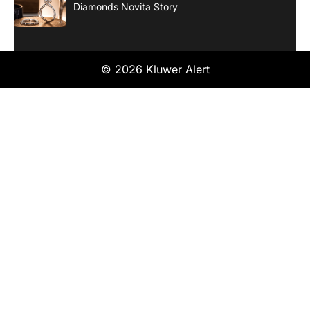
Diamonds Novita Story
© 2026 Kluwer Alert