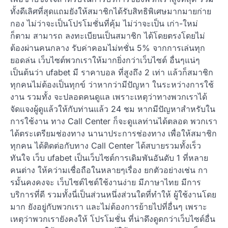
ทั้งดีเลิศที่สุดแถมยังให้สมาชิกได้รับสิทธิพิเศษมากมายก่าย
กอง ไม่ว่าจะเป็นโปรโมชั่นที่คุ้ม ไม่ว่าจะเป็น เก่า-ใหม่
ก็ตาม สามารถ ลงทะเบียนเป็นสมาชิก ได้โดยตรงโดยไม่
ต้องผ่านคนกลาง รับค่าคอมไม่ทชั่น 5% จากการเล่นทุก
ยอดล่น เว็บไซต์พวกเราให้มากยิ่งกว่าเว็บไซต์ อื่นๆแน่ๆ
เป็นต้นว่า ufabet มี ราคาบอล ที่สูงถึง 2 เท่า แล้วก็สมาชิก
ทุกคนไม่ต้องเป็นทุกข์ ว่าหากว่ามีปัญหา ในระหว่างการใช้
งาน รวมทั้ง จะปลอดคนดูแล เพราะเหตุว่าทางพวกเราได้
จัดแจงผู้ดูแล้วให้กับท่านแล้ว 24 ชม หากมีปัญหาสำหรับใน
การใช้งาน ทาง Call Center ก็จะดูแลท่านได้ตลอด พวกเรา
ได้ตระเตรียมช่องทาง นานาประการช่องทาง เพื่อให้สมาชิก
ทุกคน ได้ติดต่อกับทาง Call Center ได้สบายรวมทั้งเร็ว
ทันใจ เว็บ ufabet เป็นเว็บไซต์การเดิมพันอันดับ 1 ที่หลาย
คนต่าง ให้คว่ามเชื่อถือในหลายๆเรื่อง ยกตัวอย่างเช่น กา
รมั้นคงคงจะ เว็บไซต์ไชต์ใช้งานง่าย มีภาษาไทย มีการ
บริการที่ดี รวมทั้งนี่เป็นส่วนหนึ่งส่วนใดที่ทำให้ ผู้ใช้งานโดย
มาก ยังอยู่กับพวกเรา และไม่ต้องการย้ายไปที่อื่นๆ เพราะ
เหตุว่าพวกเรายังคงให้ โปรโมชั่น ที่น่าดึงดูดกว่าเว็บไซต์อื่น