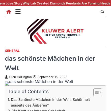
Skip
ry
Why Lab Created Diamonds Pendants Are Turning Heads (And Winning
to
content
GENERAL
das schönste Mädchen in der
Welt
Ellen Hollington
September 15, 2023
Table of Contents
Das Schönste Mädchen in der Welt: Schönheit
jenseits des Äußeren”
Die Kraft der Inneren Schönheit